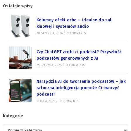
Ostatnie wpisy
Kolumny efekt echo – idealne do sali
kinowej i systemów audio
20 STYCZNIA, 2026
/
0 COMMENTS
Czy ChatGPT zrobi ci podcast? Przyszłość
podcastów generowanych z AI
25 CZERWCA, 2025
/
0 COMMENTS
Narzędzia AI do tworzenia podcastów – jak
sztuczna inteligencja pomoże Ci tworzyć
podcast?
16 MAJA, 2025
/
0 COMMENTS
Kategorie