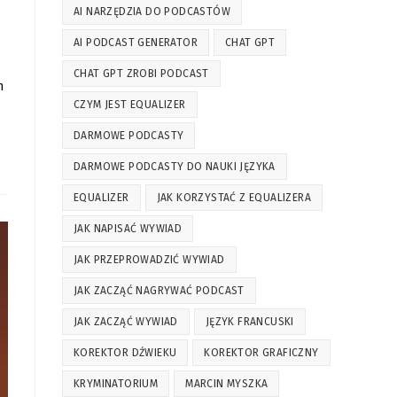
AI NARZĘDZIA DO PODCASTÓW
AI PODCAST GENERATOR
CHAT GPT
CHAT GPT ZROBI PODCAST
m
CZYM JEST EQUALIZER
DARMOWE PODCASTY
DARMOWE PODCASTY DO NAUKI JĘZYKA
EQUALIZER
JAK KORZYSTAĆ Z EQUALIZERA
JAK NAPISAĆ WYWIAD
JAK PRZEPROWADZIĆ WYWIAD
JAK ZACZĄĆ NAGRYWAĆ PODCAST
JAK ZACZĄĆ WYWIAD
JĘZYK FRANCUSKI
KOREKTOR DŹWIEKU
KOREKTOR GRAFICZNY
KRYMINATORIUM
MARCIN MYSZKA