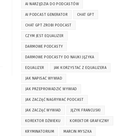
AI NARZĘDZIA DO PODCASTÓW
AI PODCAST GENERATOR
CHAT GPT
CHAT GPT ZROBI PODCAST
CZYM JEST EQUALIZER
…
DARMOWE PODCASTY
DARMOWE PODCASTY DO NAUKI JĘZYKA
EQUALIZER
JAK KORZYSTAĆ Z EQUALIZERA
JAK NAPISAĆ WYWIAD
JAK PRZEPROWADZIĆ WYWIAD
JAK ZACZĄĆ NAGRYWAĆ PODCAST
JAK ZACZĄĆ WYWIAD
JĘZYK FRANCUSKI
KOREKTOR DŹWIEKU
KOREKTOR GRAFICZNY
KRYMINATORIUM
MARCIN MYSZKA