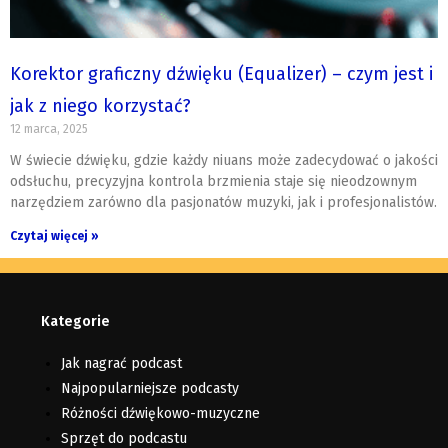
Korektor graficzny dźwięku (Equalizer) – czym jest i
jak z niego korzystać?
12 marca, 2025
W świecie dźwięku, gdzie każdy niuans może zadecydować o jakości
odsłuchu, precyzyjna kontrola brzmienia staje się nieodzownym
narzędziem zarówno dla pasjonatów muzyki, jak i profesjonalistów.
Czytaj więcej »
Kategorie
Jak nagrać podcast
Najpopularniejsze podcasty
Różności dźwiękowo-muzyczne
Sprzęt do podcastu