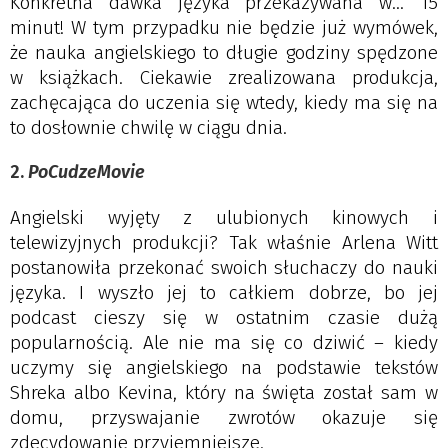
Konkretna dawka języka przekazywana w… 15
minut! W tym przypadku nie będzie już wymówek,
że nauka angielskiego to długie godziny spędzone
w książkach. Ciekawie zrealizowana produkcja,
zachęcająca do uczenia się wtedy, kiedy ma się na
to dosłownie chwilę w ciągu dnia.
2.
PoCudzeMovie
Angielski wyjęty z ulubionych kinowych i
telewizyjnych produkcji? Tak właśnie Arlena Witt
postanowiła przekonać swoich słuchaczy do nauki
języka. I wyszło jej to całkiem dobrze, bo jej
podcast cieszy się w ostatnim czasie dużą
popularnością. Ale nie ma się co dziwić – kiedy
uczymy się angielskiego na podstawie tekstów
Shreka albo Kevina, który na święta został sam w
domu, przyswajanie zwrotów okazuje się
zdecydowanie przyjemniejsze.