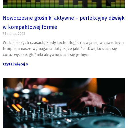
Nowoczesne głośniki aktywne – perfekcyjny dźwięk
w kompaktowej formie
31 marca, 2025
W dzisiejszych czasach, kiedy technologia rozwija się w zawrotnym
tempie, a nasze wymagania dotyczące jakości dźwięku stają się
coraz wyższe, głośniki aktywne stają się jednym
Czytaj więcej »