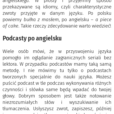
angielskiego. W prosty i przyjemny sposób
przekazywane są idiomy, czyli charakterystyczne
zwroty przyjęte w danym języku. Po polsku
powiemy
bułka z masłem
, po angielsku –
a piece
of cake
. Takie rzeczy zdecydowanie warto wiedzieć!
Podcasty po angielsku
Wiele osób mówi, że w przyswojeniu języka
pomogło im oglądanie zagranicznych seriali bez
lektora. W przypadku podcastów mamy taką samą
metodę. I nie mówimy tu tylko o podcastach
tworzonych specjalnie do nauki języka. Możesz
puścić podcast w tle podczas wykonywania różnych
czynności i słówka same będą wpadać do twojej
głowy. Dobrym sposobem jest także notowanie
niezrozumiałych słów i wyszukiwanie ich
tłumaczenia. Usłyszysz zwrot, zapiszesz, później